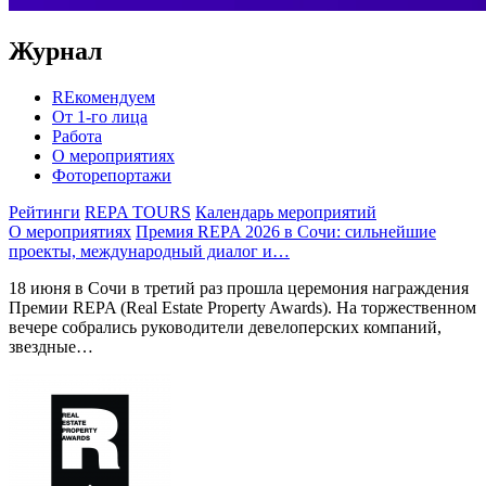
Журнал
REкомендуем
От 1-го лица
Работа
О мероприятиях
Фоторепортажи
Рейтинги
REPA TOURS
Календарь мероприятий
О мероприятиях
Премия REPA 2026 в Сочи: сильнейшие
проекты, международный диалог и…
18 июня в Сочи в третий раз прошла церемония награждения
Премии REPA (Real Estate Property Awards). На торжественном
вечере собрались руководители девелоперских компаний,
звездные…