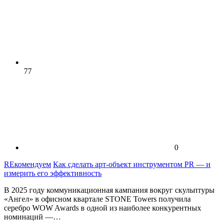
77
0
REкомендуем
Как сделать арт-объект инструментом PR — и
измерить его эффективность
В 2025 году коммуникационная кампания вокруг скульптуры
«Ангел» в офисном квартале STONE Towers получила
серебро WOW Awards в одной из наиболее конкурентных
номинаций —…