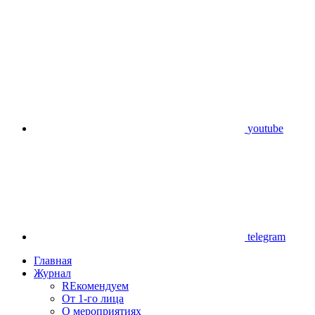
youtube
telegram
Главная
Журнал
REкомендуем
От 1-го лица
О мероприятиях