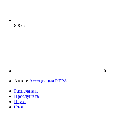
8 875
0
Автор:
Ассоциация REPA
Распечатать
Прослушать
Пауза
Стоп