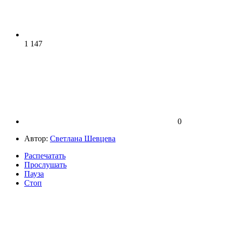
1 147
0
Автор:
Светлана Шевцева
Распечатать
Прослушать
Пауза
Стоп