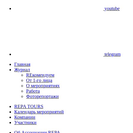
youtube
telegram
Главная
Журнал
REкомендуем
От 1-го лица
О мероприятиях
Работа
Фоторепортажи
REPA TOURS
Календарь мероприятий
Компании
Участники
Об Ассоциации REPA