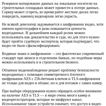
Резервное копирование данных на локальные носители на
строительных площадках может привести к потере данных.
Сервер может сгореть, во время работ жесткие диски легко
повредить, наконец видеоархив легко украсть.
Не всякий девелопер задумывается о шифровании видео, хотя
именно криптография в разы повышается ценность
видеоданных. В дальнейшем каждый ролик можно
использовать как доказательство в суде, но для этого нужно
будет пройти судебную экспертизу, которая подтвердит, что
видео не было сфальсифицировано.
Водяные знаки и шифрование —это фактически современный
стандарт при записи в отделениях банках, но подобные меры
можно использовать и в строительном бизнесе.
Облачное видеонаблюдение решает проблему безопасности
видеоданных с помощью симметричного блочного
шифрования AES с 256-битным ключом и TLS-шифрования
не только для видео в облаке, но и для потоков с самих камер.
При выборе оборудования нужно обращать особое внимание
на наличие AES и TLS — в мире очень много камер и
видеорегистраторов, которые не шифруют канал.
Использование такие устройств означает, что доступ к видео