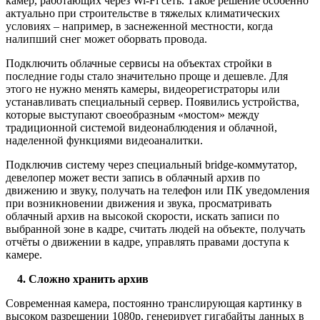
камер, работающих через Wi-Fi сеть. Такое решение особенно
актуально при строительстве в тяжелых климатических
условиях – например, в заснеженной местности, когда
налипший снег может оборвать провода.
Подключить облачные сервисы на объектах стройки в
последние годы стало значительно проще и дешевле. Для
этого не нужно менять камеры, видеорегистраторы или
устанавливать специальный сервер. Появились устройства,
которые выступают своеобразным «мостом» между
традиционной системой видеонаблюдения и облачной,
наделенной функциями видеоаналитки.
Подключив систему через специальный bridge-коммутатор,
девелопер может вести запись в облачный архив по
движению и звуку, получать на телефон или ПК уведомления
при возникновении движения и звука, просматривать
облачный архив на высокой скорости, искать записи по
выбранной зоне в кадре, считать людей на объекте, получать
отчёты о движении в кадре, управлять правами доступа к
камере.
4. Сложно хранить архив
Современная камера, постоянно транслирующая картинку в
высоком разрешении 1080p, генерирует гигабайты данных в