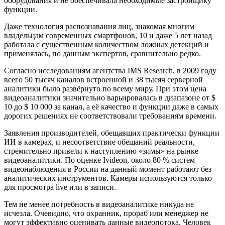
оборудования и не обеспечивала необходимые застройщику
функции.
Даже технология распознавания лиц, знакомая многим
владельцам современных смартфонов, 10 и даже 5 лет назад
работала с существенным количеством ложных детекций и
применялась, по данным экспертов, сравнительно редко.
Согласно исследованиям агентства IMS Research, в 2009 году
всего 50 тысяч каналов встроенной и 38 тысяч серверной
аналитики было развёрнуто по всему миру. При этом цена
видеоаналитики значительно варьировалась в диапазоне от $
10 до $ 10 000 за канал, а её качество и функции даже в самых
дорогих решениях не соответствовали требованиям времени.
Заявления производителей, обещавших практически функции
ИИ в камерах, и несоответствие обещаний реальности,
стремительно привели к наступлению «зимы» на рынке
видеоаналитики. По оценке Ivideon, около 80 % систем
видеонаблюдения в России на данный момент работают без
аналитических инструментов. Камеры используются только
для просмотра live или в записи.
Тем не менее потребность в видеоаналитике никуда не
исчезла. Очевидно, что охранник, прораб или менеджер не
могут эффективно оценивать данные видеопотока. Человек