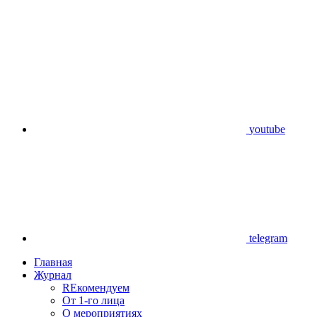
youtube
telegram
Главная
Журнал
REкомендуем
От 1-го лица
О мероприятиях