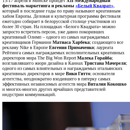
15-17 апреля в Минске пройдет
XII Международный
фестиваль маркетинга и рекламы
«Белый Квадрат»
,
который в последние годы по праву называют креативным
хабом Европы. Деловая и культурная программа фестиваля
ежегодно собирает в белорусской столице участников из
более 30 стран. На площадках «Белого Квадрата» можно
запросто встретить персон, уже давно покоривших
креативный Олимп – одного из самых награждаемых
креативщиков Германии
Матиаса Харбека
; создающего все
рекламу Nike в Европе
Евгения Примаченко
; лауреата
Рейтинга самых награждаемых исполнительных креативных
директоров мира The Big Won Report
Малека Горайба
;
возглавлявшего жюри дизайна в Каннах
Тристана Мачереля
;
одного из самых влиятельных и награждаемых итальянских
креативных директоров в мире
Вики Гитто
; основателя
агентства, неоднократно входившего в пятерку самых
эффективных независимых агентств мира
Виталия Кокошко
и многих-многих других ярчайших представителей
индустрии коммуникаций.