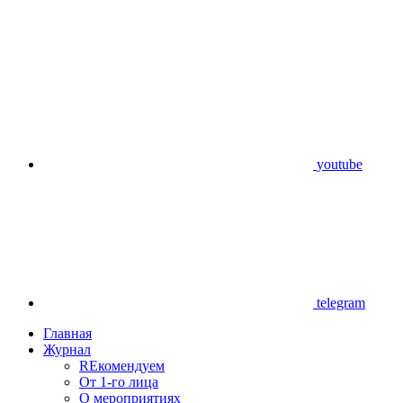
youtube
telegram
Главная
Журнал
REкомендуем
От 1-го лица
О мероприятиях