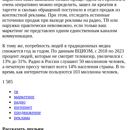
очень оперативно можно определить, зашел ли креатив в
таргете и сколько обращений поступило в отдел продаж из
контекстной рекламы. При этом, отследить истинные
источники продаж при выходе рекламы на радио, ТВ или
наружки практически невозможно, если только ваш
маркетинг не представлен одним единственным каналом
коммуникации.
К тому же, потребность людей в традиционных медиа
снижается год за годом. По данным ВЦИОМ, с 2018 по 2023
процент людей, которые не смотрят телевизор, увеличился с
13% до 31%. Радио в России слушают 50 миллионов человек,
а печатную прессу читают всего 14% населения страны. В то
время, как интернетом пользуются 103 миллиона человек.
1 585
тв
маркетинг
радио
интернет
продвижение
реклама
Рассказать друзьям