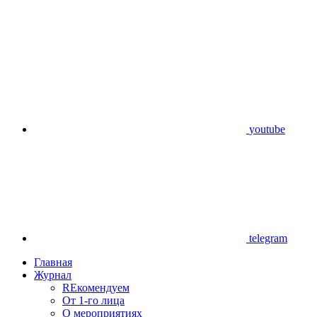
youtube
telegram
Главная
Журнал
REкомендуем
От 1-го лица
О мероприятиях