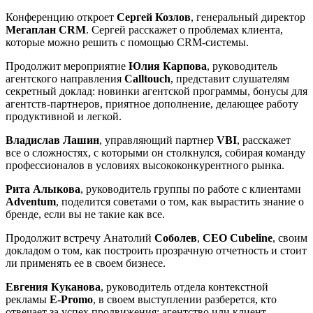
Конференцию откроет
Сергей Козлов
, генеральный директор
Мегаплан CRM
. Сергей расскажет о проблемах клиента,
которые можно решить с помощью CRM-системы.
Продолжит мероприятие
Юлия Карпова
, руководитель
агентского направления
Calltouch
, представит слушателям
секретный доклад: новинки агентской программы, бонусы для
агентств-партнеров, приятное дополнение, делающее работу
продуктивной и легкой.
Владислав Лашин
, управляющий партнер
VBI
, расскажет
все о сложностях, с которыми он столкнулся, собирая команду
профессионалов в условиях высококонкурентного рынка.
Рита Алыкова
, руководитель группы по работе с клиентами
Adventum
, поделится советами о том, как вырастить знание о
бренде, если вы не такие как все.
Продолжит встречу Анатолий
Соболев
,
CEO Cubeline
, своим
докладом о том, как построить прозрачную отчетность и стоит
ли применять ее в своем бизнесе.
Евгения Куканова
, руководитель отдела контекстной
рекламы
E-Promo
, в своем выступлении разберется, кто
отвечает за успех продвижения: агентство или клиент.