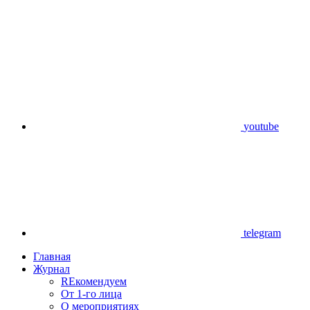
youtube
telegram
Главная
Журнал
REкомендуем
От 1-го лица
О мероприятиях