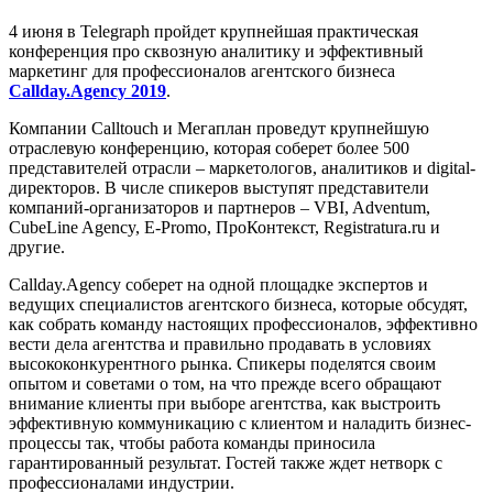
4 июня в Telegraph пройдет крупнейшая практическая
конференция про сквозную аналитику и эффективный
маркетинг для профессионалов агентского бизнеса
Callday.Agency 2019
.
Компании Calltouch и Мегаплан проведут крупнейшую
отраслевую конференцию, которая соберет более 500
представителей отрасли – маркетологов, аналитиков и digital-
директоров. В числе спикеров выступят представители
компаний-организаторов и партнеров – VBI, Adventum,
CubeLine Agency, E-Promo, ПроКонтекст, Registratura.ru и
другие.
Callday.Agency соберет на одной площадке экспертов и
ведущих специалистов агентского бизнеса, которые обсудят,
как собрать команду настоящих профессионалов, эффективно
вести дела агентства и правильно продавать в условиях
высококонкурентного рынка. Спикеры поделятся своим
опытом и советами о том, на что прежде всего обращают
внимание клиенты при выборе агентства, как выстроить
эффективную коммуникацию с клиентом и наладить бизнес-
процессы так, чтобы работа команды приносила
гарантированный результат. Гостей также ждет нетворк с
профессионалами индустрии.