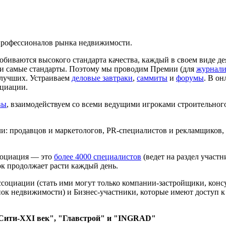
рофессионалов рынка недвижимости.
обиваются высокого стандарта качества, каждый в своем виде д
ти самые стандарты. Поэтому мы проводим Премии (для
журнали
 лучших. Устраиваем
деловые завтраки
,
саммиты
и
форумы
. В о
циации.
вы
, взаимодействуем со всеми ведущими игроками строительног
: продавцов и маркетологов, PR-специалистов и рекламщиков, 
социация — это
более 4000 специалистов
(ведет на раздел участ
сок продолжает расти каждый день.
социации (стать ими могут только компании-застройщики, конс
к недвижимости) и Бизнес-участники, которые имеют доступ к з
"Сити-XXI век", "Главстрой" и "INGRAD"