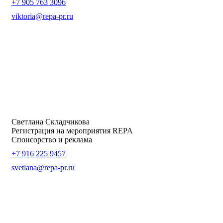
+7 905 763 3096
viktoria@repa-pr.ru
Светлана Складчикова
Регистрация на мероприятия REPA
Спонсорство и реклама
+7 916 225 9457
svetlana@repa-pr.ru