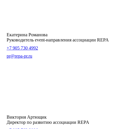
Екатерина Романова
Руководитель event-направления ассоциации REPA
+7 905 730 4992
pr@repa-pr.ru
Виктория Артющик
Директор по развитию ассоциации REPA