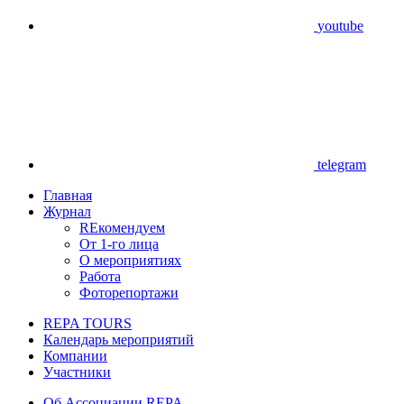
youtube
telegram
Главная
Журнал
REкомендуем
От 1-го лица
О мероприятиях
Работа
Фоторепортажи
REPA TOURS
Календарь мероприятий
Компании
Участники
Об Ассоциации REPA