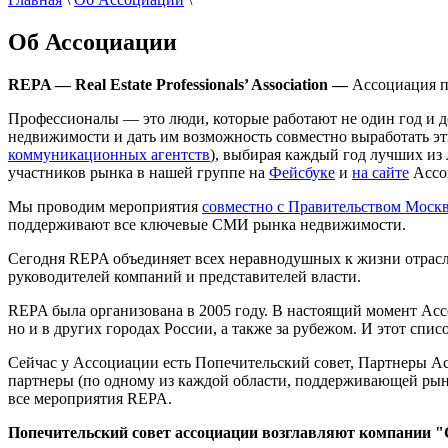
Об Ассоциации
REPA — Real Estate Professionals’ Association —
Ассоциация п
Профессионалы — это люди, которые работают не один год и д
недвижимости и дать им возможность совместно выработать э
коммуникационных агентств
), выбирая каждый год лучших из
участников рынка в нашей группе на
Фейсбуке
и
на сайте
Ассо
Мы проводим мероприятия
совместно с Правительством Моск
поддерживают все ключевые СМИ рынка недвижимости.
Сегодня REPA объединяет всех неравнодушных к жизни отрасли
руководителей компаний и представителей власти.
REPA была организована в 2005 году. В настоящий момент Ас
но и в других городах России, а также за рубежом. И этот спи
Сейчас у Ассоциации есть Попечительский совет, Партнеры Ас
партнеры (по одному из каждой области, поддерживающей рыно
все мероприятия REPA.
Попечительский совет ассоциации возглавляют компании 