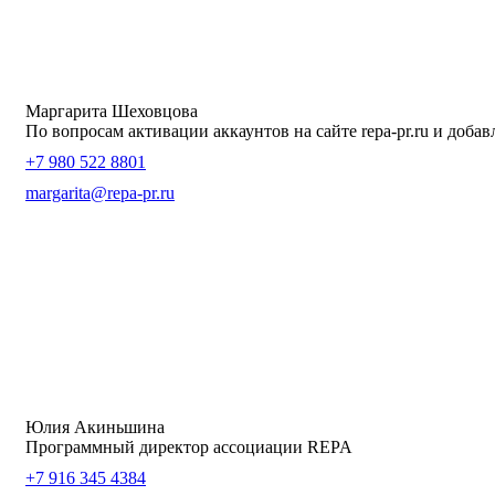
Маргарита Шеховцова
По вопросам активации аккаунтов на сайте repa-pr.ru и доба
+7 980 522 8801
margarita@repa-pr.ru
Юлия Акиньшина
Программный директор ассоциации REPA
+7 916 345 4384