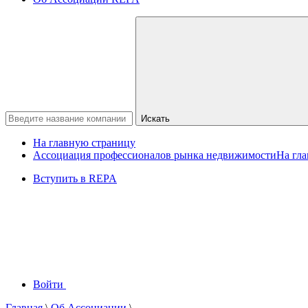
Искать
На главную страницу
Ассоциация профессионалов рынка недвижимости
На гл
Вступить в REPA
Войти
Главная
\
Об Ассоциации
\