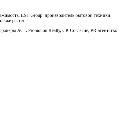
вижимость, EST Group, производитель бытовой техники
также растет.
океры АСТ, Promotion Realty, СК Согласие, PR-агентство