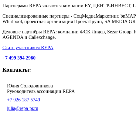
Партнерами REPA являются компании EY, ЦЕНТР-ИНВЕСТ, LEGE
Специализированные партнеры - СоцМедиаМаркетинг, bnMAP, а
Whirlpool, проектная организация ПроектГрупп, SA MEDIA GROUP
Деловые партнёры REPA: компании ФСК Лидер, Sezar Group, И
AGENDA и Callexchange.
Стать участником REPA
+7 499 394 2960
Контакты:
Юлия Солодовникова
Руководитель ассоциации REPA
+7 926 187 5749
julia@repa-pr.ru