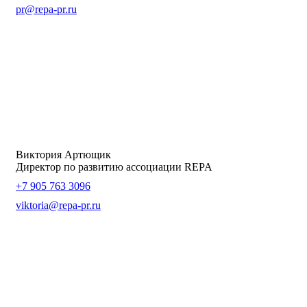
pr@repa-pr.ru
Виктория Артющик
Директор по развитию ассоциации REPA
+7 905 763 3096
viktoria@repa-pr.ru