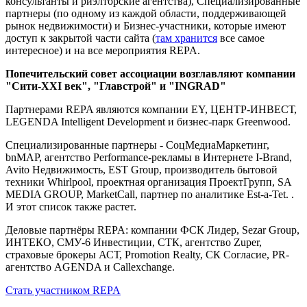
консультанты и риэлторские агентства), Специализированные
партнеры (по одному из каждой области, поддерживающей
рынок недвижимости) и Бизнес-участники, которые имеют
доступ к закрытой части сайта (
там хранится
все самое
интересное) и на все мероприятия REPA.
Попечительский совет ассоциации возглавляют компании
"Сити-XXI век", "Главстрой" и "INGRAD"
Партнерами REPA являются компании EY, ЦЕНТР-ИНВЕСТ,
LEGENDA Intelligent Development и бизнес-парк Greenwood.
Специализированные партнеры - СоцМедиаМаркетинг,
bnMAP, агентство Performance-рекламы в Интернете I-Brand,
Avito Недвижимость, EST Group, производитель бытовой
техники Whirlpool, проектная организация ПроектГрупп, SA
MEDIA GROUP, MarketCall, партнер по аналитике Est-a-Tet. .
И этот список также растет.
Деловые партнёры REPA: компании ФСК Лидер, Sezar Group,
ИНТЕКО, СМУ-6 Инвестиции, СТК, агентство Zuper,
страховые брокеры АСТ, Promotion Realty, СК Согласие, PR-
агентство AGENDA и Callexchange.
Стать участником REPA