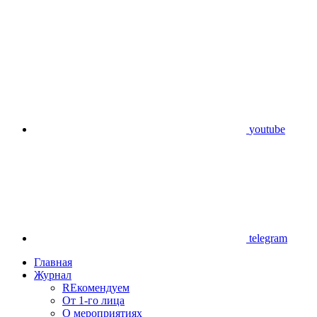
youtube
telegram
Главная
Журнал
REкомендуем
От 1-го лица
О мероприятиях