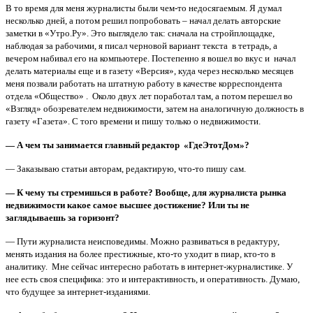
В то время для меня журналисты были чем-то недосягаемым. Я думал
несколько дней, а потом решил попробовать – начал делать авторские
заметки в «Утро.Ру». Это выглядело так: сначала на стройплощадке,
наблюдая за рабочими, я писал черновой вариант текста в тетрадь, а
вечером набивал его на компьютере. Постепенно я вошел во вкус и начал
делать материалы еще и в газету «Версия», куда через несколько месяцев
меня позвали работать на штатную работу в качестве корреспондента
отдела «Общество» . Около двух лет поработал там, а потом перешел во
«Взгляд» обозревателем недвижимости, затем на аналогичную должность в
газету «Газета». С того времени и пишу только о недвижимости.
— А чем ты занимается главный редактор «ГдеЭтотДом»?
— Заказываю статьи авторам, редактирую, что-то пишу сам.
— К чему ты стремишься в работе? Вообще, для журналиста рынка
недвижимости какое самое высшее достижение? Или ты не
заглядываешь за горизонт?
— Пути журналиста неисповедимы. Можно развиваться в редактуру,
менять издания на более престижные, кто-то уходит в пиар, кто-то в
аналитику. Мне сейчас интересно работать в интернет-журналистике. У
нее есть своя специфика: это и интерактивность, и оперативность. Думаю,
что будущее за интернет-изданиями.