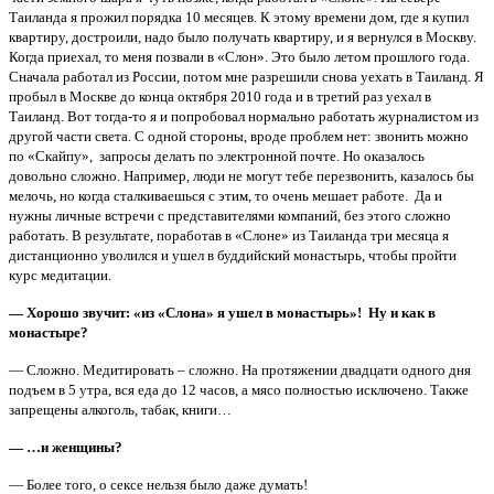
Таиланда я прожил порядка 10 месяцев. К этому времени дом, где я купил
квартиру, достроили, надо было получать квартиру, и я вернулся в Москву.
Когда приехал, то меня позвали в «Слон». Это было летом прошлого года.
Сначала работал из России, потом мне разрешили снова уехать в Таиланд. Я
пробыл в Москве до конца октября 2010 года и в третий раз уехал в
Таиланд. Вот тогда-то я и попробовал нормально работать журналистом из
другой части света. С одной стороны, вроде проблем нет: звонить можно
по «Скайпу», запросы делать по электронной почте. Но оказалось
довольно сложно. Например, люди не могут тебе перезвонить, казалось бы
мелочь, но когда сталкиваешься с этим, то очень мешает работе. Да и
нужны личные встречи с представителями компаний, без этого сложно
работать. В результате, поработав в «Слоне» из Таиланда три месяца я
дистанционно уволился и ушел в буддийский монастырь, чтобы пройти
курс медитации.
— Хорошо звучит: «из «Слона» я ушел в монастырь»! Ну и как в
монастыре?
— Сложно. Медитировать – сложно. На протяжении двадцати одного дня
подъем в 5 утра, вся еда до 12 часов, а мясо полностью исключено. Также
запрещены алкоголь, табак, книги…
— …и женщины?
— Более того, о сексе нельзя было даже думать!