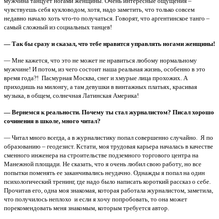
мужчина танцует ногами женщины. Очень интересные ощущения –
чувствуешь себя кукловодом, хотя, надо заметить, что только совсем
недавно начало хоть что-то получаться. Говорят, что аргентинское танго –
самый сложный из социальных танцев!
— Так бы сразу и сказал, что тебе нравится управлять ногами женщины!
— Мне кажется, что это не может не нравиться любому нормальному
мужчине! И потом, из чего состоит наша реальная жизнь, особенно в это
время года?! Пасмурная Москва, снег и хмурые лица прохожих. А
приходишь на милонгу, а там девушки в винтажных платьях, красивая
музыка, в общем, солнечная Латинская Америка!
— Вернемся к реальности. Почему ты стал журналистом? Писал хорошо
сочинения в школе, много читал?
— Читал много всегда, а в журналистику попал совершенно случайно. Я по
образованию – геодезист. Кстати, моя трудовая карьера началась в качестве
сменного инженера на строительстве подземного торгового центра на
Манежной площади. Не сказать, что я очень любил свою работу, но все
попытки поменять ее заканчивались неудачно. Однажды я попал на один
психологический тренинг, где надо было написать короткий рассказ о себе.
Прочитав его, одна моя знакомая, которая работала журналистом, заметила,
что получилось неплохо и если я хочу попробовать, то она может
порекомендовать меня знакомым, которым требуется автор.