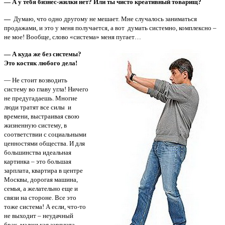
— А у тебя бизнес-жилки нет? Или ты чисто креативный товарищ?
—
Думаю, что одно другому не мешает. Мне случалось заниматься
продажами, и это у меня получается, а вот думать системно, комплексно –
не мое! Вообще, слово «система» меня пугает…
— А куда же без системы?
Это костяк любого дела!
— Не стоит возводить
систему во главу угла! Ничего
не предугадаешь. Многие
люди тратят все силы и
времени, выстраивая свою
жизненную систему, в
соответствии с социальными
ценностями общества. И для
большинства идеальная
картинка – это большая
зарплата, квартира в центре
Москвы, дорогая машина,
семья, а желательно еще и
связи на стороне. Все это
тоже система! А если, что-то
не выходит – неудачный
брак, маленькая зарплата,