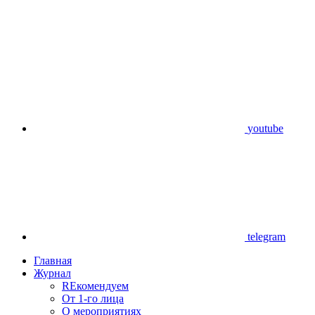
youtube
telegram
Главная
Журнал
REкомендуем
От 1-го лица
О мероприятиях