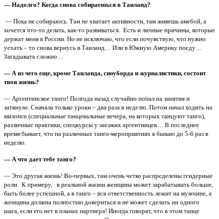
— Надолго? Когда снова собираешься в Таиланд?
— Пока не собираюсь. Там не хватает активности, там живешь амебой, а
хочется что-то делать, как-то развиваться. Есть и личные причины, которые
держат меня в России. Но не исключаю, что если почувствую, что нужно
уехать – то снова вернусь в Таиланд… Или в Южную Америку поеду…
Загадывать сложно…
— А из чего еще, кроме Таиланда, сноуборда и журналистики, состоит
твоя жизнь?
— Аргентинское танго! Полгода назад случайно попал на занятия и
затянуло. Сначала только уроки – два раза в неделю. Потом начал ходить на
милонги (специальные танцевальные вечера, на которых танцуют танго),
различные практики, спецкурсы у заезжих аргентинцев… В последнее
время бывает, что на различных танго-мероприятиях я бываю до 5-6 раз в
неделю.
— А что дает тебе танго?
— Это другая жизнь! Во-первых, там очень четко распределены гендерные
роли. К примеру, в реальной жизни женщина может зарабатывать больше,
быть более успешной, а в танго – вся ответственность лежит на мужчине, а
женщина должна полностью довериться и не может сделать ни одного
шага, если его нет в планах партнера! Иногда говорят, что в этом танце