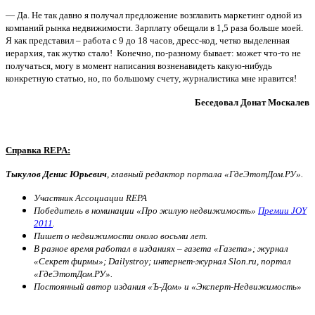
— Да. Не так давно я получал предложение возглавить маркетинг одной из
компаний рынка недвижимости. Зарплату обещали в 1,5 раза больше моей.
Я как представил – работа с 9 до 18 часов, дресс-код, четко выделенная
иерархия, так жутко стало! Конечно, по-разному бывает: может что-то не
получаться, могу в момент написания возненавидеть какую-нибудь
конкретную статью, но, по большому счету, журналистика мне нравится!
Беседовал Донат Москалев
Справка
REPA
:
Тыкулов Денис Юрьевич
, главный редактор портала «ГдеЭтотДом.РУ».
Участник Ассоциации REPA
Победитель в номинации «Про жилую недвижимость»
Премии JOY
2011
.
Пишет о недвижимости около восьми лет.
В разное время работал в изданиях – газета «Газета»; журнал
«Секрет фирмы»; Dailystroy; интернет-журнал Slon.ru, портал
«ГдеЭтотДом.РУ».
Постоянный автор издания «Ъ-Дом» и «Эксперт-Недвижимость»