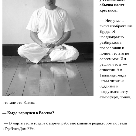
обычно носят
крестики..
— Нет, у меня
висит изображение
Будды. Я
неоднократно
разбирался в
православии и
понял, что это не
совсем мое. И я
решил, что я —
агностик. А в
Таиланде, когда
начал читать о
буддизме и
погрузился в эту
атмосферу, понял,
что мне это близко.
— Когда вернулся в Россию?
— В марте этого года, а с апреля работаю главным редактором портала
«ГдеЭтотДом.РУ».