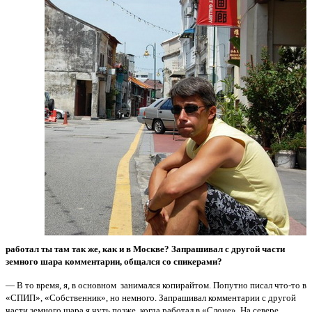
работал ты там так же, как и в Москве? Запрашивал с другой части
земного шара комментарии, общался со спикерами?
— В то время, я, в основном занимался копирайтом. Попутно писал что-то в
«СПИП», «Собственник», но немного. Запрашивал комментарии с другой
части земного шара я чуть позже, когда работал в «Слоне». На севере