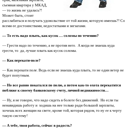
съемная квартира у МКАД,
— то жизнь не удалась?!
Может быть, стоит
расслабиться и получать удовольствие от той жизни, которую имеешь?! Со
всеми ее достоинствами, недостатками и зигзагами.
— То есть надо плыть, как кусок … соломы по течению?
— Грести надо по течению, а не против него. А когда не знаешь куда
грести, то да, лучше плыть как кусок соломы.
— Как перекати-поле?
— Как перекати поле. Ведь если не знаешь куда плыть, то не один ветер не
будет попутным.
— Но все равно покатался по полю, а потом как-то охота перекатится
поближе к своему банковскому счету, личной недвижимости…
— Ну, я не говорю, что надо сидеть в болоте без движений. Но если ты
ненавидишь работу и ходишь на нее только ради большой зарплаты,
хочешь всех женщин на свете, кроме той, которая рядом, то ну ее к черту
такую систему!
— А тебе, твоя работа, сейчас в радость?