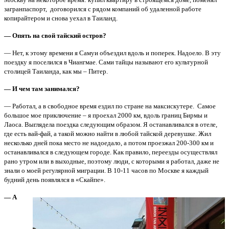
загранпаспорт, договорился с рядом компаний об удаленной работе
копирайтером и снова уехал в Таиланд.
— Опять на свой тайский остров?
— Нет, к этому времени я Самуи объездил вдоль и поперек. Надоело. В эту
поездку я поселился в Чиангмае. Сами тайцы называют его культурной
столицей Таиланда, как мы – Питер.
— И чем там занимался?
— Работал, а в свободное время ездил по стране на максискутере. Самое
большое мое приключение – я проехал 2000 км, вдоль границ Бирмы и
Лаоса. Выглядела поездка следующим образом. Я останавливался в отеле,
где есть вай-фай, а такой можно найти в любой тайской деревушке. Жил
несколько дней пока место не надоедало, а потом проезжал 200-300 км и
останавливался в следующем городе. Как правило, переезды осуществлял
рано утром или в выходные, поэтому люди, с которыми я работал, даже не
знали о моей регулярной миграции. В 10-11 часов по Москве я каждый
будний день появлялся в «Скайпе».
— А