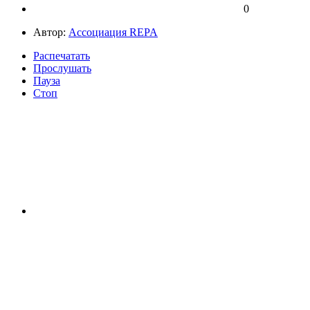
0
Автор:
Ассоциация REPA
Распечатать
Прослушать
Пауза
Стоп