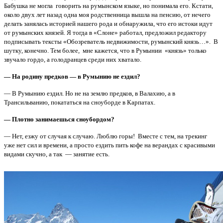
Бабушка не могла говорить на румынском языке, но понимала его. Кстати,
около двух лет назад одна моя родственница вышла на пенсию, от нечего
делать занялась историей нашего рода и обнаружила, что его истоки идут
от румынских князей. Я тогда в «Слоне» работал, предложил редактору
подписывать тексты «Обозреватель недвижимости, румынский князь…». В
шутку, конечно. Тем более, мне кажется, что в Румынии «князь» только
звучало гордо, а голодранцев среди них хватало.
— На родину предков — в Румынию не ездил?
— В Румынию ездил. Но не на землю предков, в Валахию, а в
Трансильванию, покататься на сноуборде в Карпатах.
— Плотно занимаешься сноубордом?
— Нет, езжу от случая к случаю. Люблю горы! Вместе с тем, на трекинг
уже нет сил и времени, а просто ездить пить кофе на верандах с красивыми
видами скучно, а так — занятие есть.