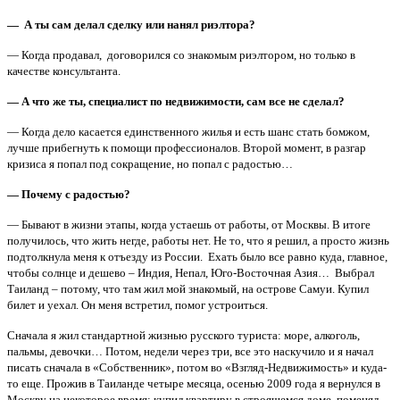
— А ты сам делал сделку или нанял риэлтора?
— Когда продавал, договорился со знакомым риэлтором, но только в
качестве консультанта.
— А что же ты, специалист по недвижимости, сам все не сделал?
— Когда дело касается единственного жилья и есть шанс стать бомжом,
лучше прибегнуть к помощи профессионалов. Второй момент, в разгар
кризиса я попал под сокращение, но попал с радостью…
— Почему с радостью?
— Бывают в жизни этапы, когда устаешь от работы, от Москвы. В итоге
получилось, что жить негде, работы нет. Не то, что я решил, а просто жизнь
подтолкнула меня к отъезду из России. Ехать было все равно куда, главное,
чтобы солнце и дешево – Индия, Непал, Юго-Восточная Азия…
Выбрал
Таиланд – потому, что там жил мой знакомый, на острове Самуи. Купил
билет и уехал. Он меня встретил, помог устроиться.
Сначала я жил стандартной жизнью русского туриста: море, алкоголь,
пальмы, девочки… Потом, недели через три, все это наскучило и я начал
писать сначала в «Собственник», потом во «Взгляд-Недвижимость» и куда-
то еще. Прожив в Таиланде четыре месяца, осенью 2009 года я вернулся в
Москву на некоторое время: купил квартиру в строящемся доме, поменял