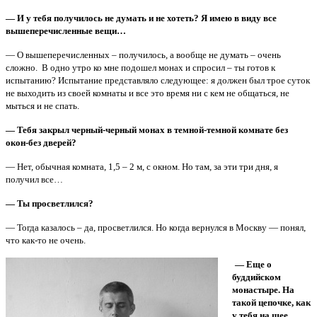
— И у тебя получилось не думать и не хотеть? Я имею в виду все
вышеперечисленные вещи…
— О вышеперечисленных – получилось, а вообще не думать – очень
сложно. В одно утро ко мне подошел монах и спросил – ты готов к
испытанию? Испытание представляло следующее: я должен был трое суток
не выходить из своей комнаты и все это время ни с кем не общаться, не
мыться и не спать.
— Тебя закрыл черный-черный монах в темной-темной комнате без
окон-без дверей?
— Нет, обычная комната, 1,5 – 2 м, с окном. Но там, за эти три дня, я
получил все…
— Ты просветлился?
— Тогда казалось – да, просветлился. Но когда вернулся в Москву — понял,
что как-то не очень.
— Еще о
буддийском
монастыре. На
такой цепочке, как
у тебя на шее,