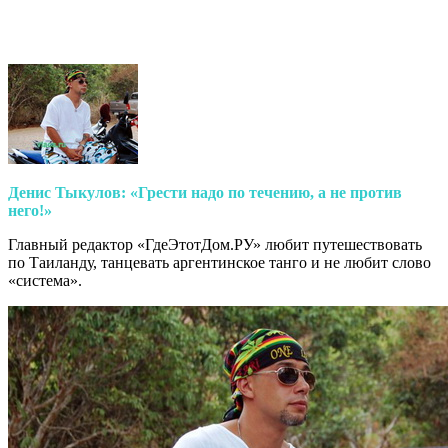
Денис Тыкулов: «Грести надо по течению, а не против
него!»
Главный редактор «ГдеЭтотДом.РУ» любит путешествовать
по Таиланду, танцевать аргентинское танго и не любит слово
«система».