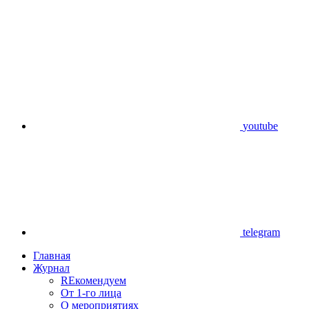
youtube
telegram
Главная
Журнал
REкомендуем
От 1-го лица
О мероприятиях