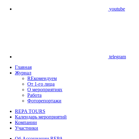
youtube
telegram
Главная
Журнал
REкомендуем
От 1-го лица
О мероприятиях
Работа
Фоторепортажи
REPA TOURS
Календарь мероприятий
Компании
Участники
Об Ассоциации REPA