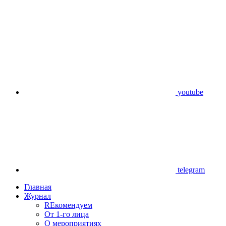
youtube
telegram
Главная
Журнал
REкомендуем
От 1-го лица
О мероприятиях