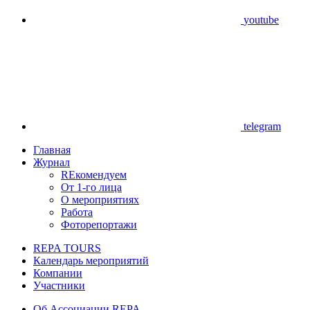
youtube
telegram
Главная
Журнал
REкомендуем
От 1-го лица
О мероприятиях
Работа
Фоторепортажи
REPA TOURS
Календарь мероприятий
Компании
Участники
Об Ассоциации REPA