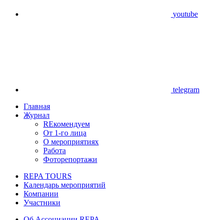
youtube
telegram
Главная
Журнал
REкомендуем
От 1-го лица
О мероприятиях
Работа
Фоторепортажи
REPA TOURS
Календарь мероприятий
Компании
Участники
Об Ассоциации REPA