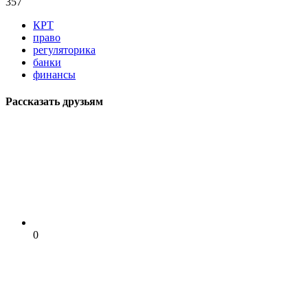
357
КРТ
право
регуляторика
банки
финансы
Рассказать друзьям
0