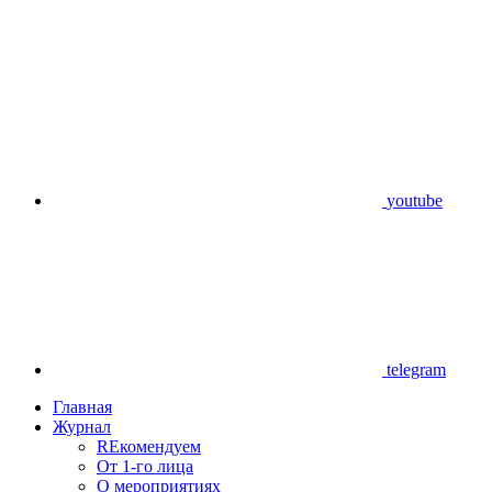
youtube
telegram
Главная
Журнал
REкомендуем
От 1-го лица
О мероприятиях