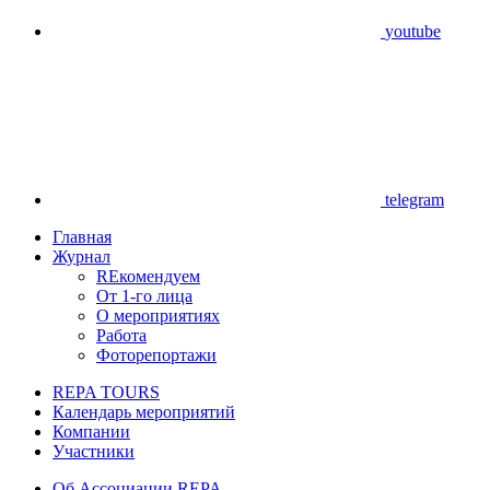
youtube
telegram
Главная
Журнал
REкомендуем
От 1-го лица
О мероприятиях
Работа
Фоторепортажи
REPA TOURS
Календарь мероприятий
Компании
Участники
Об Ассоциации REPA