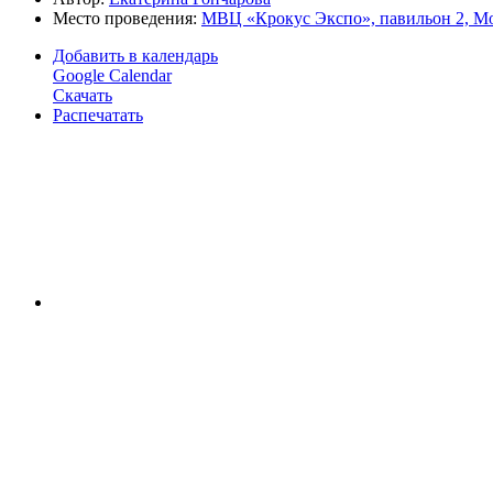
Место проведения:
МВЦ «Крокус Экспо», павильон 2, М
Добавить в календарь
Google Calendar
Скачать
Распечатать