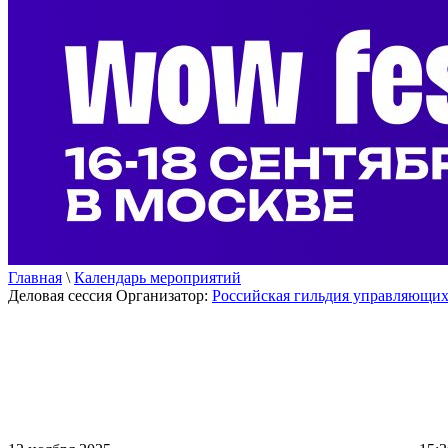
Главная
\
Календарь мероприятий
Деловая сессия
Организатор:
Российская гильдия управляющих