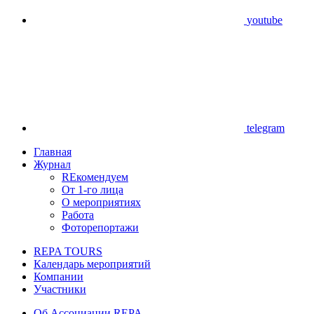
youtube
telegram
Главная
Журнал
REкомендуем
От 1-го лица
О мероприятиях
Работа
Фоторепортажи
REPA TOURS
Календарь мероприятий
Компании
Участники
Об Ассоциации REPA