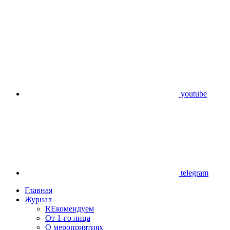
youtube
telegram
Главная
Журнал
REкомендуем
От 1-го лица
О мероприятиях