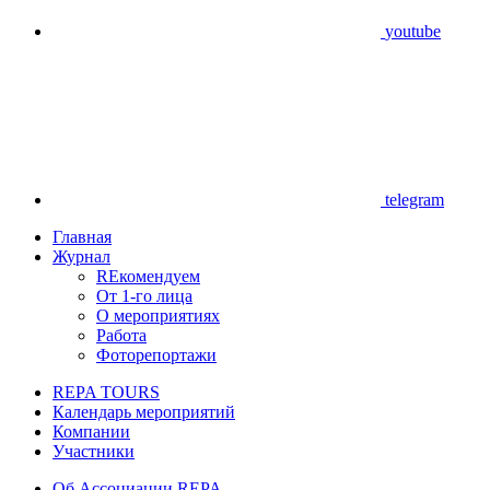
youtube
telegram
Главная
Журнал
REкомендуем
От 1-го лица
О мероприятиях
Работа
Фоторепортажи
REPA TOURS
Календарь мероприятий
Компании
Участники
Об Ассоциации REPA