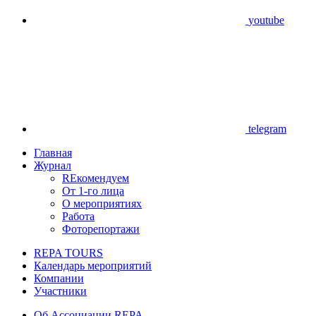
youtube
telegram
Главная
Журнал
REкомендуем
От 1-го лица
О мероприятиях
Работа
Фоторепортажи
REPA TOURS
Календарь мероприятий
Компании
Участники
Об Ассоциации REPA