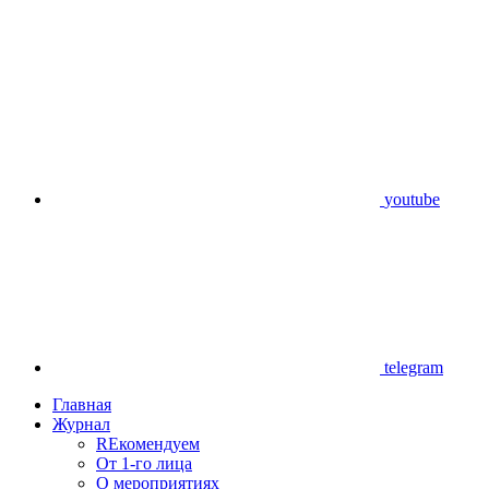
youtube
telegram
Главная
Журнал
REкомендуем
От 1-го лица
О мероприятиях