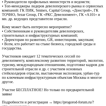
• Руководители профильных министерств и ведомств;
• Топ-менеджеры лидеров девелоперского рынка и сервисных
компаний: ГК ПИК, Sminex, Capital Group, «Донстрой», ГК
ТОЧНО, Sezar Group, ГК «РКС Девелопмент», ГК «А101» и
мн. др. ведущих представители отрасли.
Кому может быть интересно мероприятие?
• Собственникам и руководителям девелоперских,
строительных и инфраструктурных компаний;
• Директорам по развитию, GR, инвестициям, закупкам;
• Всем, кто работает на стыке бизнеса, городской среды и
государства.
Участников ожидает 12 тематических сессий по
девелопменту, комплексному развитию территорий, экологии,
туризму, международным отношениям, подготовке кадров для
строительной отрасли и др. с участием основных
стейкхолдеров отрасли, выставочная экспозиция, урбан-тур
по ключевым инфраструктурным объектам Москвы и многое
другое.
Участие БЕСПЛАТНОЕ! Но только по предварительной
заявке
Подробности и регистрация → https://progorod-forum.ru/?