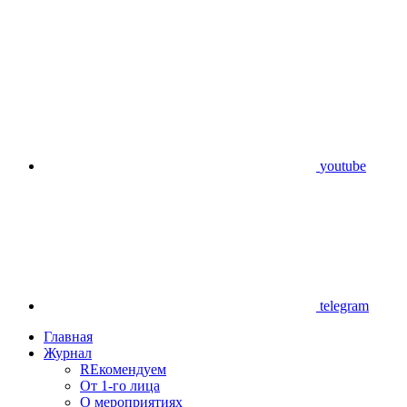
youtube
telegram
Главная
Журнал
REкомендуем
От 1-го лица
О мероприятиях