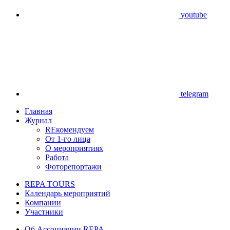
youtube
telegram
Главная
Журнал
REкомендуем
От 1-го лица
О мероприятиях
Работа
Фоторепортажи
REPA TOURS
Календарь мероприятий
Компании
Участники
Об Ассоциации REPA