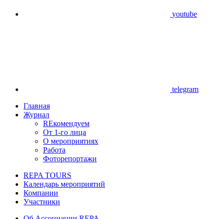
youtube
telegram
Главная
Журнал
REкомендуем
От 1-го лица
О мероприятиях
Работа
Фоторепортажи
REPA TOURS
Календарь мероприятий
Компании
Участники
Об Ассоциации REPA