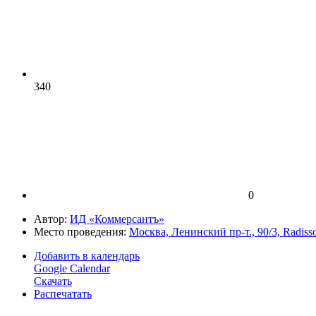
340
0
Автор:
ИД «Коммерсантъ»
Место проведения:
Москва, Ленинский пр-т., 90/3, Radiss
Добавить в календарь
Google Calendar
Скачать
Распечатать