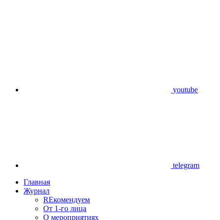
youtube
telegram
Главная
Журнал
REкомендуем
От 1-го лица
О мероприятиях