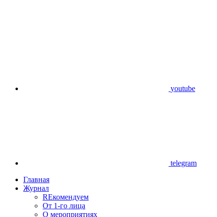
youtube
telegram
Главная
Журнал
REкомендуем
От 1-го лица
О мероприятиях