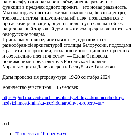
на многофункциональность, объединение различных
функций в пределах одного проекта – это новая реальность.
Мы планируем посетить жилые комплексы, бизнес-центры,
торговые центры, индустриальный парк, познакомиться с
примерами реновации, оценить новый уникальный объект –
национальный торговый дом, в котором представлены только
белорусские товары.
Приглашаем присоединиться к нам, вдохновиться
разнообразной архитектурой столицы Белоруссии, подходами
к развитию территорий, созданию инновационных проектов
и сохранению идентичности», — Елена Стрюкова,
полномочный представитель Российской Гильдии
Управляющих и Девелоперов в Республике Татарстан.
Даты проведения property-тура: 19-20 сентября 2024
Количество участников – 15 человек.
https://rgud.ru/events/luchshie-obekty-zhiloy-i-kommercheskoy-
nedvizhimosti-minska-mezhdunarodnyy-property-tur/
551
#бизнес-тур #Property-тур