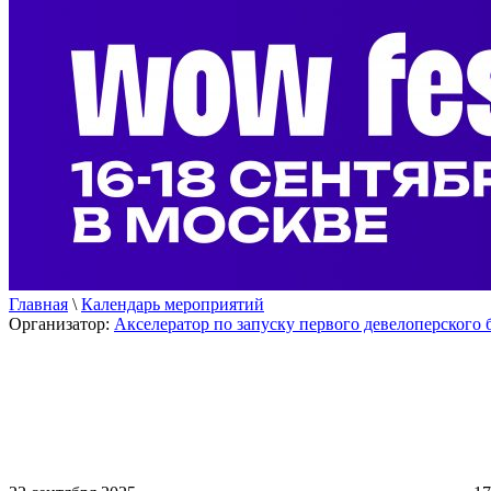
Главная
\
Календарь мероприятий
Организатор:
Акселератор по запуску первого девелоперского 