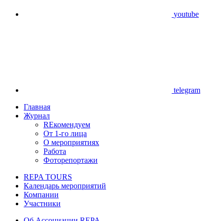
youtube
telegram
Главная
Журнал
REкомендуем
От 1-го лица
О мероприятиях
Работа
Фоторепортажи
REPA TOURS
Календарь мероприятий
Компании
Участники
Об Ассоциации REPA