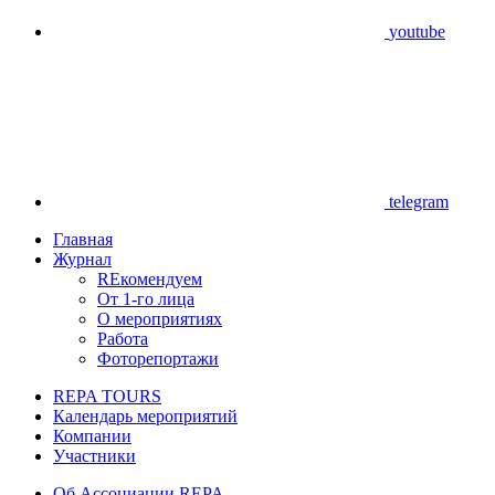
youtube
telegram
Главная
Журнал
REкомендуем
От 1-го лица
О мероприятиях
Работа
Фоторепортажи
REPA TOURS
Календарь мероприятий
Компании
Участники
Об Ассоциации REPA