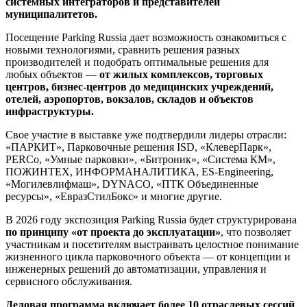
системных интеграторов и представителей
муниципалитетов.
Посещение Parking Russia дает возможность ознакомиться с
новыми технологиями, сравнить решения разных
производителей и подобрать оптимальные решения для
любых объектов —
от жилых комплексов, торговых
центров, бизнес-центров до медицинских учреждений,
отелей, аэропортов, вокзалов, складов и объектов
инфраструктуры.
Свое участие в выставке уже подтвердили лидеры отрасли:
«ПАРКИТ», Парковочные решения ISD, «КлеверПарк»,
PERCо, «Умные парковки», «Битроник», «Система КМ»,
ПОЖИНТЕХ, ИНФОРМАНАЛИТИКА, ES-Engineering,
«Могилевлифмаш», DYNACO, «ПТК Объединенные
ресурсы», «ЕвразСтилБокс» и многие другие.
В 2026 году экспозиция Parking Russia будет структурирована
по принципу «от проекта до эксплуатации»
, что позволяет
участникам и посетителям выстраивать целостное понимание
жизненного цикла парковочного объекта — от концепции и
инженерных решений до автоматизации, управления и
сервисного обслуживания.
Деловая программа включает более 10 отраслевых сессий