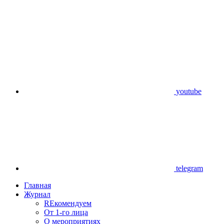
youtube
telegram
Главная
Журнал
REкомендуем
От 1-го лица
О мероприятиях