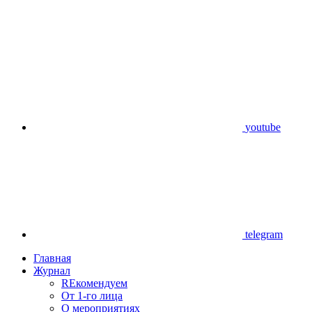
youtube
telegram
Главная
Журнал
REкомендуем
От 1-го лица
О мероприятиях