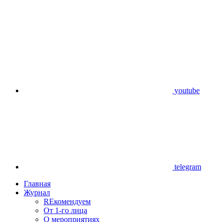
youtube
telegram
Главная
Журнал
REкомендуем
От 1-го лица
О мероприятиях