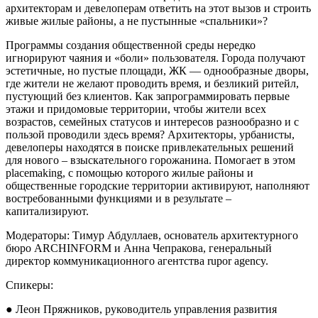
архитекторам и девелоперам ответить на этот вызов и строить
живые жилые районы, а не пустынные «спальники»?
Программы создания общественной среды нередко
игнорируют чаяния и «боли» пользователя. Города получают
эстетичные, но пустые площади, ЖК — однообразные дворы,
где жители не желают проводить время, и безликий ритейл,
пустующий без клиентов. Как запрограммировать первые
этажи и придомовые территории, чтобы жители всех
возрастов, семейных статусов и интересов разнообразно и с
пользой проводили здесь время? Архитекторы, урбанисты,
девелоперы находятся в поиске привлекательных решений
для нового – взыскательного горожанина. Помогает в этом
placemaking, с помощью которого жилые районы и
общественные городские территории активируют, наполняют
востребованными функциями и в результате –
капитализируют.
Модераторы: Тимур Абдуллаев, основатель архитектурного
бюро ARCHINFORM и Анна Чепракова, генеральный
директор коммуникационного агентства rupor agency.
Спикеры:
● Леон Пряжников, руководитель управления развития