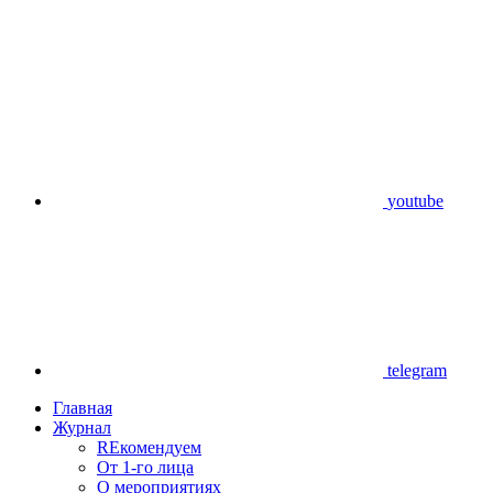
youtube
telegram
Главная
Журнал
REкомендуем
От 1-го лица
О мероприятиях