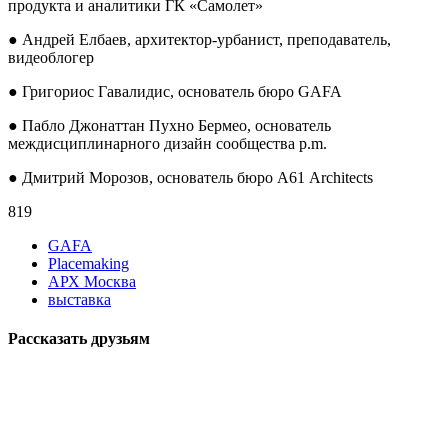
продукта и аналитики ГК «Самолет»
● Андрей Елбаев, архитектор-урбанист, преподаватель,
видеоблогер
● Григориос Гавалидис, основатель бюро GAFA
● Пабло Джонаттан Пухно Бермео, основатель
междисциплинарного дизайн сообщества p.m.
● Дмитрий Морозов, основатель бюро А61 Architects
819
GAFA
Placemaking
АРХ Москва
выставка
Рассказать друзьям