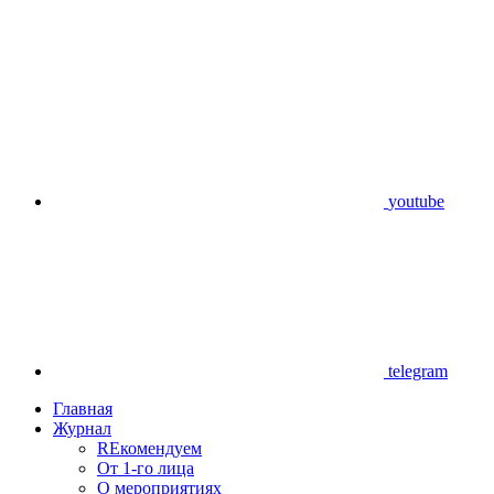
youtube
telegram
Главная
Журнал
REкомендуем
От 1-го лица
О мероприятиях