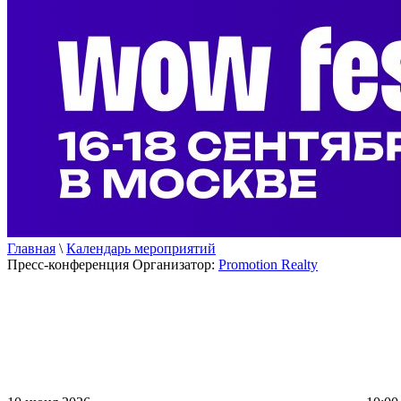
Главная
\
Календарь мероприятий
Пресс-конференция
Организатор:
Promotion Realty