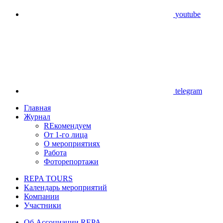
youtube
telegram
Главная
Журнал
REкомендуем
От 1-го лица
О мероприятиях
Работа
Фоторепортажи
REPA TOURS
Календарь мероприятий
Компании
Участники
Об Ассоциации REPA