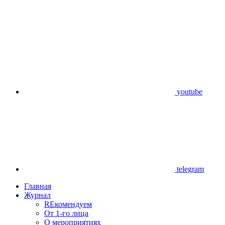
youtube
telegram
Главная
Журнал
REкомендуем
От 1-го лица
О мероприятиях