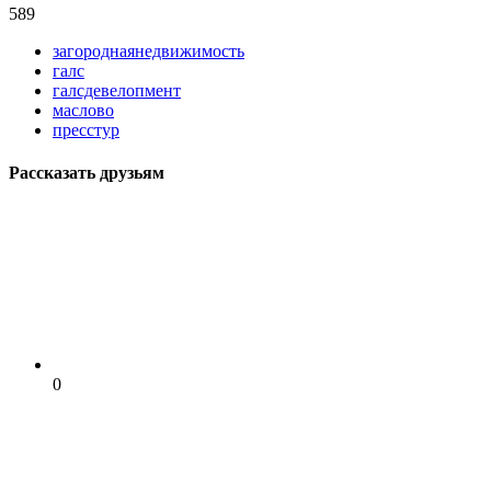
589
загороднаянедвижимость
галс
галсдевелопмент
маслово
пресстур
Рассказать друзьям
0