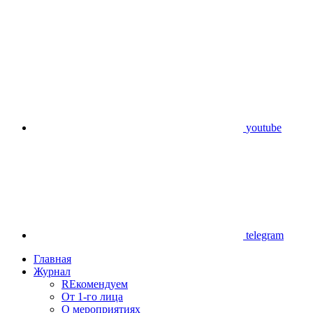
youtube
telegram
Главная
Журнал
REкомендуем
От 1-го лица
О мероприятиях