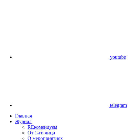
youtube
telegram
Главная
Журнал
REкомендуем
От 1-го лица
О мероприятиях