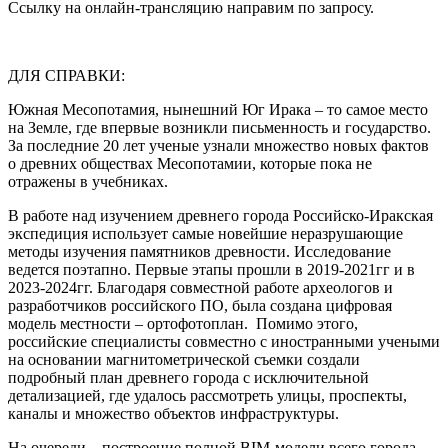
Ссылку на онлайн-трансляцию направим по запросу.
ДЛЯ СПРАВКИ:
Южная Месопотамия, нынешний Юг Ирака – то самое место
на Земле, где впервые возникли письменность и государство.
За последние 20 лет ученые узнали множество новых фактов
о древних обществах Месопотамии, которые пока не
отражены в учебниках.
В работе над изучением древнего города Российско-Иракская
экспедиция использует самые новейшие неразрушающие
методы изучения памятников древности. Исследование
ведется поэтапно. Первые этапы прошли в 2019-2021гг и в
2023-2024гг. Благодаря совместной работе археологов и
разработчиков российского ПО, была создана цифровая
модель местности – ортофотоплан. Помимо этого,
российские специалисты совместно с иностранными учеными
на основании магнитометрической съемки создали
подробный план древнего города с исключительной
детализацией, где удалось рассмотреть улицы, проспекты,
каналы и множество объектов инфраструктуры.
На очереди – построение полной BIM-модели всего города.