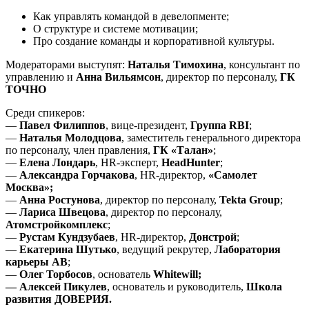
Как управлять командой в девелопменте;
О структуре и системе мотивации;
Про создание команды и корпоративной культуры.
Модераторами выступят:
Наталья Тимохина
, консультант по
управлению и
Анна Вильямсон
, директор по персоналу,
ГК
ТОЧНО
Среди спикеров:
—
Павел Филиппов
, вице-президент,
Группа RBI
;
—
Наталья Молодцова
, заместитель генерального директора
по персоналу, член правления,
ГК «Талан»
;
—
Елена Лондарь
, HR-эксперт,
HeadHunter
;
—
Александра Горчакова
, HR-директор,
«Самолет
Москва»;
—
Анна Ростунова
, директор по персоналу,
Tekta Group
;
—
Лариса Швецова
, директор по персоналу,
Атомстройкомплекс
;
—
Рустам Кундзубаев
, HR-директор,
Донстрой
;
—
Екатерина Шутько
, ведущий рекрутер,
Лаборатория
карьеры АВ
;
—
Олег Торбосов
, основатель
Whitewill;
— Алексей Пикулев
, основатель и руководитель,
Школа
развития ДОВЕРИЯ.