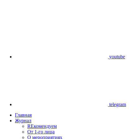
youtube
telegram
Главная
Журнал
REкомендуем
От 1-го лица
О мероприятиях