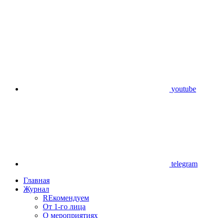
youtube
telegram
Главная
Журнал
REкомендуем
От 1-го лица
О мероприятиях