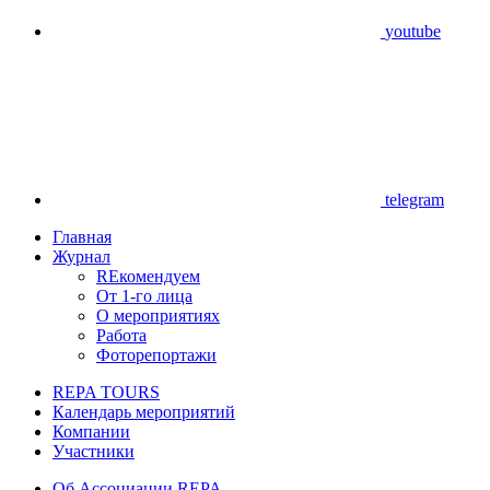
youtube
telegram
Главная
Журнал
REкомендуем
От 1-го лица
О мероприятиях
Работа
Фоторепортажи
REPA TOURS
Календарь мероприятий
Компании
Участники
Об Ассоциации REPA