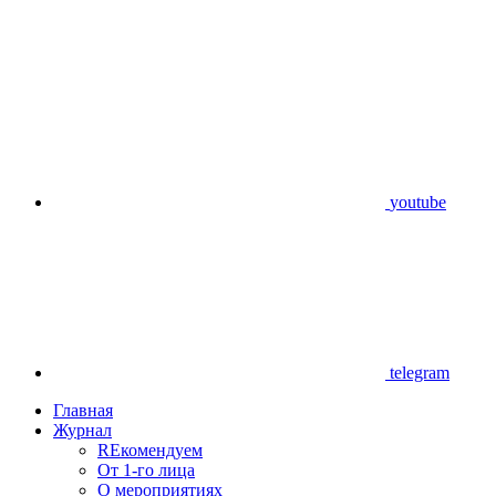
youtube
telegram
Главная
Журнал
REкомендуем
От 1-го лица
О мероприятиях