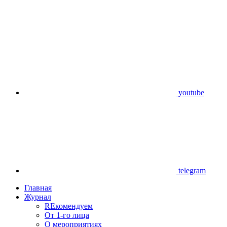
youtube
telegram
Главная
Журнал
REкомендуем
От 1-го лица
О мероприятиях