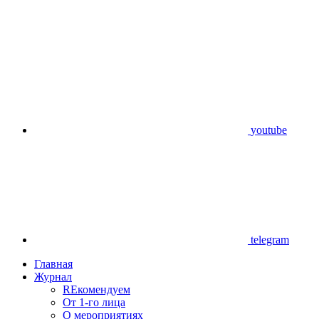
youtube
telegram
Главная
Журнал
REкомендуем
От 1-го лица
О мероприятиях