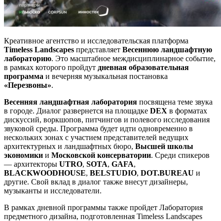
Креативное агентство и исследовательская платформа
Timeless Landscapes
представляет
Весеннюю ландшафтную
лабораторию
. Это масштабное междисциплинарное событие,
в рамках которого пройдут
дневная образовательная
программа
и вечерняя музыкальная постановка
«Перезвоны»
.
Весенняя ландшафтная лаборатория
посвящена теме звука
в городе. Диалог развернется на площадке
DEX
в форматах
дискуссий, воркшопов, питчингов и полевого исследования
звуковой среды. Программа будет идти одновременно в
нескольких зонах с участием представителей ведущих
архитектурных и ландшафтных бюро,
Высшей школы
экономики
и
Московской консерватории
. Среди спикеров
— архитекторы
UTRO
,
SOTA
,
GAFA
,
BLACKWOODHOUSE
,
BELSTUDIO
,
DOT.BUREAU
и
другие. Свой вклад в диалог также внесут дизайнеры,
музыканты и исследователи.
В рамках дневной программы также пройдет Лаборатория
предметного дизайна, подготовленная Timeless Landscapes