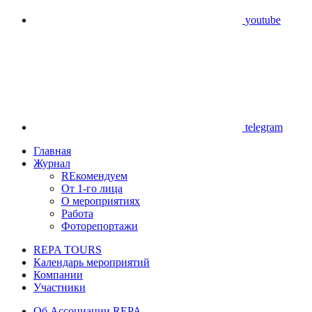
youtube
telegram
Главная
Журнал
REкомендуем
От 1-го лица
О мероприятиях
Работа
Фоторепортажи
REPA TOURS
Календарь мероприятий
Компании
Участники
Об Ассоциации REPA