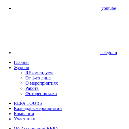
youtube
telegram
Главная
Журнал
REкомендуем
От 1-го лица
О мероприятиях
Работа
Фоторепортажи
REPA TOURS
Календарь мероприятий
Компании
Участники
Об Ассоциации REPA