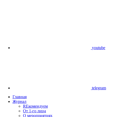
youtube
telegram
Главная
Журнал
REкомендуем
От 1-го лица
О мероприятиях