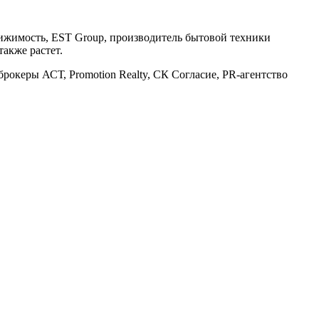
вижимость, EST Group, производитель бытовой техники
также растет.
океры АСТ, Promotion Realty, СК Согласие, PR-агентство