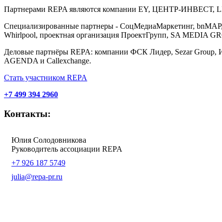
Партнерами REPA являются компании EY, ЦЕНТР-ИНВЕСТ, LEGE
Специализированные партнеры - СоцМедиаМаркетинг, bnMAP, а
Whirlpool, проектная организация ПроектГрупп, SA MEDIA GROUP
Деловые партнёры REPA: компании ФСК Лидер, Sezar Group, И
AGENDA и Callexchange.
Стать участником REPA
+7 499 394 2960
Контакты:
Юлия Солодовникова
Руководитель ассоциации REPA
+7 926 187 5749
julia@repa-pr.ru