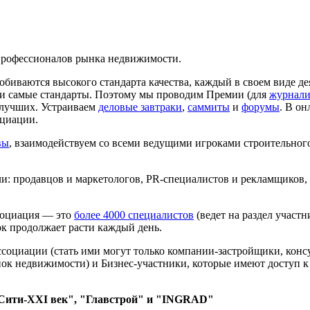
рофессионалов рынка недвижимости.
обиваются высокого стандарта качества, каждый в своем виде д
ти самые стандарты. Поэтому мы проводим Премии (для
журнали
 лучших. Устраиваем
деловые завтраки
,
саммиты
и
форумы
. В о
циации.
вы
, взаимодействуем со всеми ведущими игроками строительног
: продавцов и маркетологов, PR-специалистов и рекламщиков, 
социация — это
более 4000 специалистов
(ведет на раздел участ
сок продолжает расти каждый день.
социации (стать ими могут только компании-застройщики, конс
к недвижимости) и Бизнес-участники, которые имеют доступ к з
"Сити-XXI век", "Главстрой" и "INGRAD"