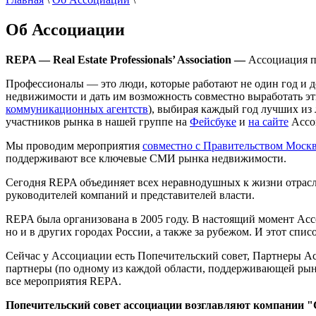
Об Ассоциации
REPA — Real Estate Professionals’ Association —
Ассоциация п
Профессионалы — это люди, которые работают не один год и д
недвижимости и дать им возможность совместно выработать э
коммуникационных агентств
), выбирая каждый год лучших из
участников рынка в нашей группе на
Фейсбуке
и
на сайте
Ассо
Мы проводим мероприятия
совместно с Правительством Моск
поддерживают все ключевые СМИ рынка недвижимости.
Сегодня REPA объединяет всех неравнодушных к жизни отрасли
руководителей компаний и представителей власти.
REPA была организована в 2005 году. В настоящий момент Ас
но и в других городах России, а также за рубежом. И этот спи
Сейчас у Ассоциации есть Попечительский совет, Партнеры Ас
партнеры (по одному из каждой области, поддерживающей рыно
все мероприятия REPA.
Попечительский совет ассоциации возглавляют компании 