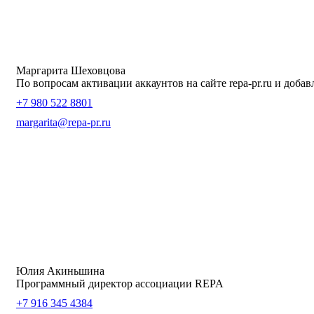
Маргарита Шеховцова
По вопросам активации аккаунтов на сайте repa-pr.ru и доба
+7 980 522 8801
margarita@repa-pr.ru
Юлия Акиньшина
Программный директор ассоциации REPA
+7 916 345 4384