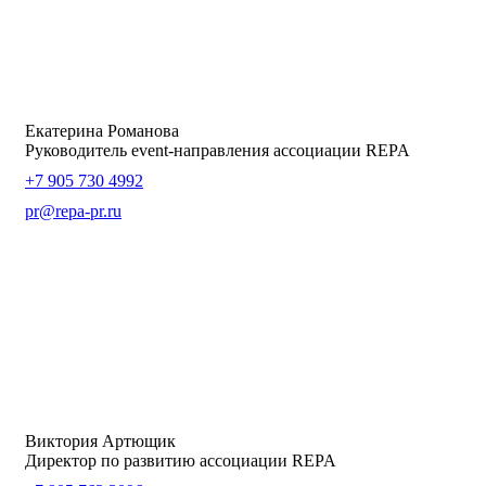
Екатерина Романова
Руководитель event-направления ассоциации REPA
+7 905 730 4992
pr@repa-pr.ru
Виктория Артющик
Директор по развитию ассоциации REPA