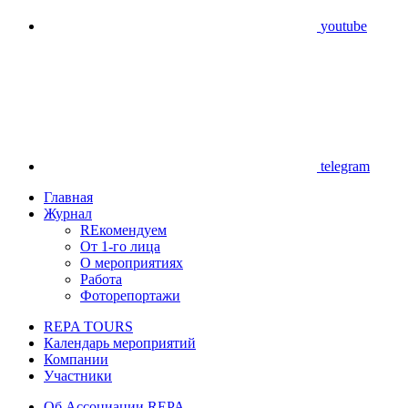
youtube
telegram
Главная
Журнал
REкомендуем
От 1-го лица
О мероприятиях
Работа
Фоторепортажи
REPA TOURS
Календарь мероприятий
Компании
Участники
Об Ассоциации REPA