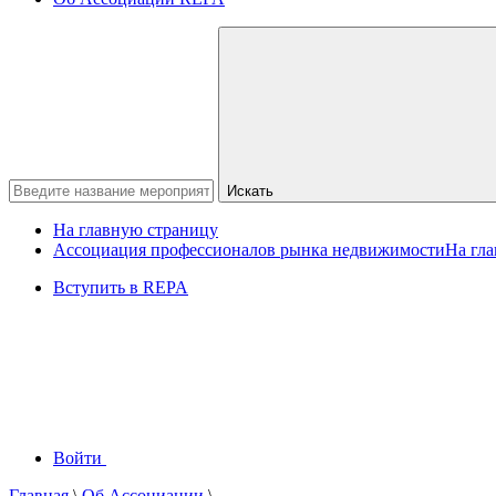
Искать
На главную страницу
Ассоциация профессионалов рынка недвижимости
На гл
Вступить в REPA
Войти
Главная
\
Об Ассоциации
\