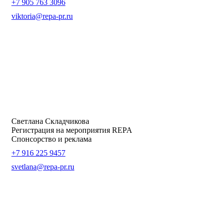
+7 905 763 3096
viktoria@repa-pr.ru
Светлана Складчикова
Регистрация на мероприятия REPA
Спонсорство и реклама
+7 916 225 9457
svetlana@repa-pr.ru