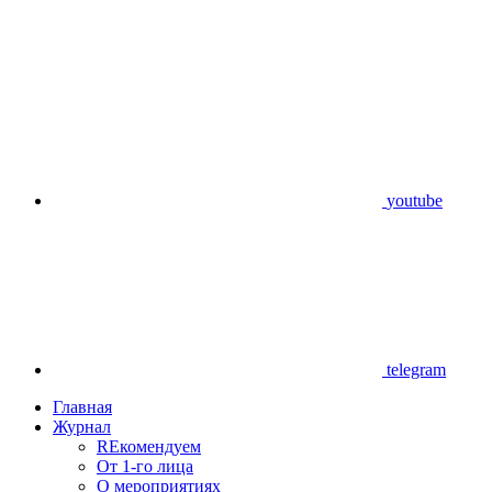
youtube
telegram
Главная
Журнал
REкомендуем
От 1-го лица
О мероприятиях