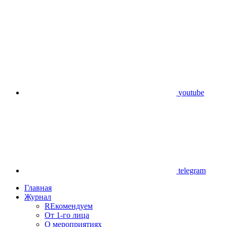
youtube
telegram
Главная
Журнал
REкомендуем
От 1-го лица
О мероприятиях